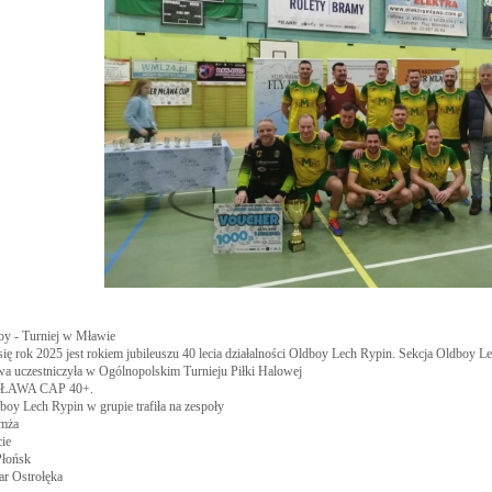
oy - Turniej w Mławie
ię rok 2025 jest rokiem jubileuszu 40 lecia działalności Oldboy Lech Rypin. Sekcja Oldboy 
a uczestniczyła w Ogólnopolskim Turnieju Piłki Halowej
ŁAWA CAP 40+.
boy Lech Rypin w grupie trafiła na zespoły
mża
ie
Płońsk
r Ostrołęka