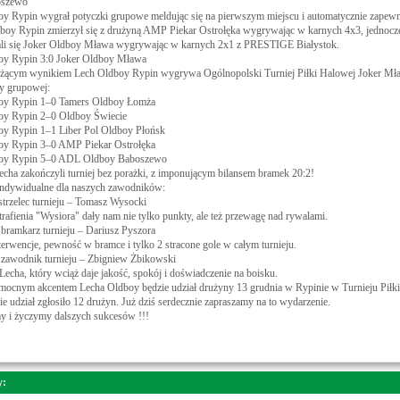
szewo
y Rypin wygrał potyczki grupowe meldując się na pierwszym miejscu i automatycznie zapewni
y Rypin zmierzył się z drużyną AMP Piekar Ostrołęka wygrywając w karnych 4x3, jednocześ
li się Joker Oldboy Mława wygrywając w karnych 2x1 z PRESTIGE Białystok.
oy Rypin 3:0 Joker Oldboy Mława
żącym wynikiem Lech Oldboy Rypin wygrywa Ogólnopolski Turniej Piłki Halowej Joker M
y grupowej:
oy Rypin 1–0 Tamers Oldboy Łomża
oy Rypin 2–0 Oldboy Świecie
oy Rypin 1–1 Liber Pol Oldboy Płońsk
oy Rypin 3–0 AMP Piekar Ostrołęka
oy Rypin 5–0 ADL Oldboy Baboszewo
cha zakończyli turniej bez porażki, z imponującym bilansem bramek 20:2!
ndywidualne dla naszych zawodników:
strzelec turnieju – Tomasz Wysocki
trafienia "Wysiora" dały nam nie tylko punkty, ale też przewagę nad rywalami.
bramkarz turnieju – Dariusz Pyszora
terwencje, pewność w bramce i tylko 2 stracone gole w całym turnieju.
 zawodnik turnieju – Zbigniew Żbikowski
echa, który wciąż daje jakość, spokój i doświadczenie na boisku.
ocnym akcentem Lecha Oldboy będzie udział drużyny 13 grudnia w Rypinie w Turnieju Piłki 
ie udział zgłosiło 12 drużyn. Już dziś serdecznie zapraszamy na to wydarzenie.
y i życzymy dalszych sukcesów !!!
y: