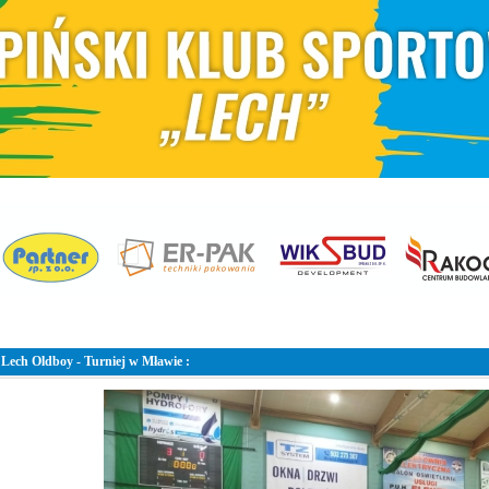
 Lech Oldboy - Turniej w Mławie :